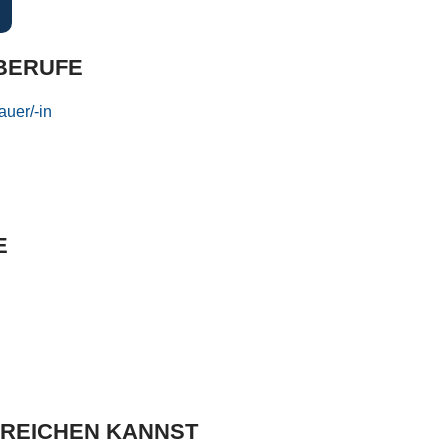
BERUFE
uer/-in
E
RREICHEN KANNST