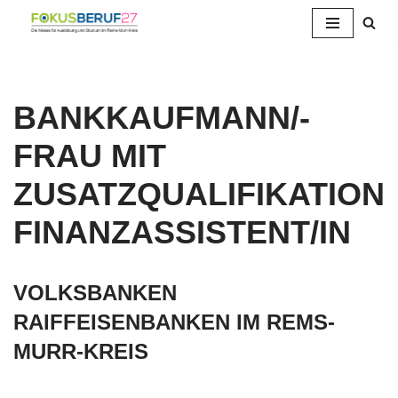
Zum
Inhalt
springen
BANKKAUFMANN/-
FRAU MIT
ZUSATZQUALIFIKATION
FINANZASSISTENT/IN
VOLKSBANKEN
RAIFFEISENBANKEN IM REMS-
MURR-KREIS