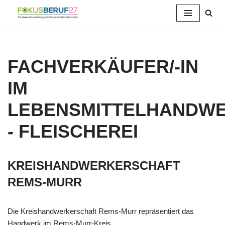
Zum
Inhalt
springen
FACHVERKÄUFER/-IN
IM
LEBENSMITTELHANDW
- FLEISCHEREI
KREISHANDWERKERSCHAFT
REMS-MURR
Die Kreishandwerkerschaft Rems-Murr repräsentiert das
Handwerk im Rems-Murr-Kreis.