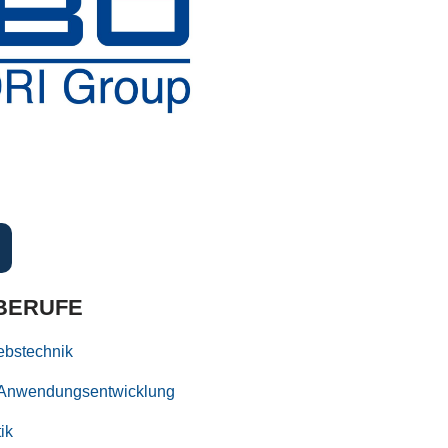
BERUFE
iebstechnik
ür Anwendungsentwicklung
ik